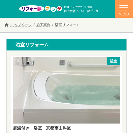
コ
ナ
トップページ
施工事例
浴室リフォーム
ン
ビ
テ
ゲ
ン
ー
ツ
シ
浴室リフォーム
へ
ョ
ス
ン
キ
に
浴室
ッ
移
プ
動
肩湯付き 浴室 京都市山科区