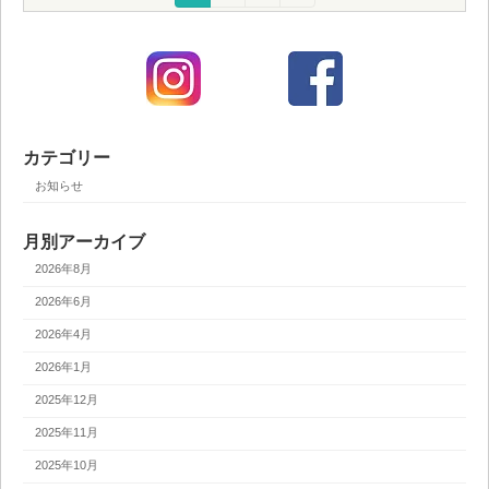
定
定
定
稿
ペ
ペ
ペ
ー
ー
ー
の
ジ
ジ
ジ
ペ
ー
ジ
カテゴリー
送
お知らせ
り
月別アーカイブ
2026年8月
2026年6月
2026年4月
2026年1月
2025年12月
2025年11月
2025年10月