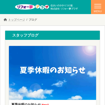
コ
ナ
トップページ
ブログ
ン
ビ
テ
ゲ
ン
ー
ツ
シ
スタッフブログ
へ
ョ
ス
ン
キ
に
ッ
移
プ
動
夏季休暇のお知らせ
New!!