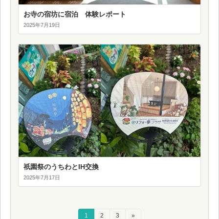
お寺の宿坊に宿泊 体験レポート
2025年7月19日
祇園祭のうちわとIH交換
2025年7月17日
投
固
1
固
2
固
3
»