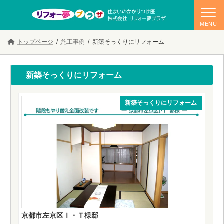
コ
ナ
トップページ
施工事例
新築そっくりにリフォーム
ン
ビ
テ
ゲ
ン
ー
ツ
シ
新築そっくりにリフォーム
へ
ョ
ス
ン
キ
に
新築そっくりにリフォーム
ッ
移
プ
動
京都市左京区Ｉ・Ｔ様邸