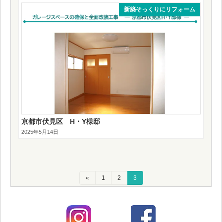
新築そっくりにリフォーム
京都市伏見区 H・Y様邸
2025年5月14日
投
«
固
1
固
2
固
3
定
定
定
稿
ペ
ペ
ペ
ー
ー
ー
の
ジ
ジ
ジ