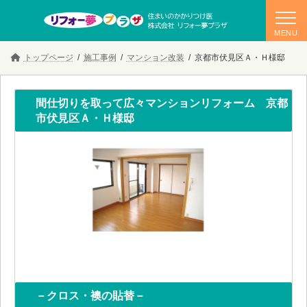
コ
ナ
トップページ
施工事例
マンション改装
京都市伏見区Ａ・Ｈ様邸
ン
ビ
テ
ゲ
ン
ー
ツ
シ
間仕切りを取って広々マンションリフォーム 京都
へ
ョ
市伏見区Ａ・Ｈ様邸
ス
ン
キ
に
ッ
移
プ
動
－クロス・襖の貼替－