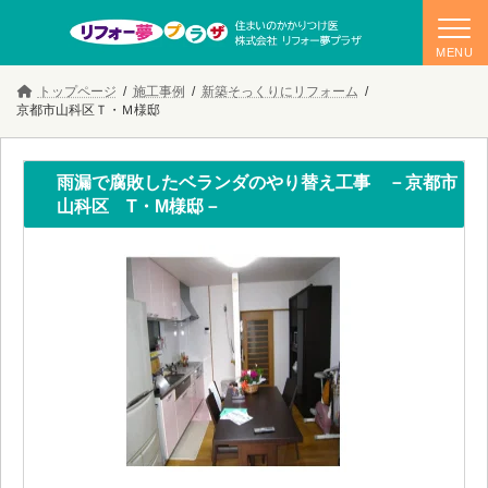
コ
ナ
トップページ
施工事例
新築そっくりにリフォーム
ン
ビ
京都市山科区Ｔ・Ｍ様邸
テ
ゲ
ン
ー
ツ
シ
へ
ョ
雨漏で腐敗したベランダのやり替え工事 －京都市
ス
ン
山科区 T・M様邸－
キ
に
ッ
移
プ
動