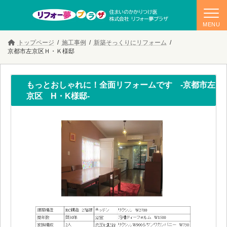
コ
ナ
トップページ
施工事例
新築そっくりにリフォーム
ン
ビ
京都市左京区Ｈ・Ｋ様邸
テ
ゲ
ン
ー
ツ
シ
へ
ョ
もっとおしゃれに！全面リフォームです -京都市左
ス
ン
京区 H・K様邸-
キ
に
ッ
移
プ
動