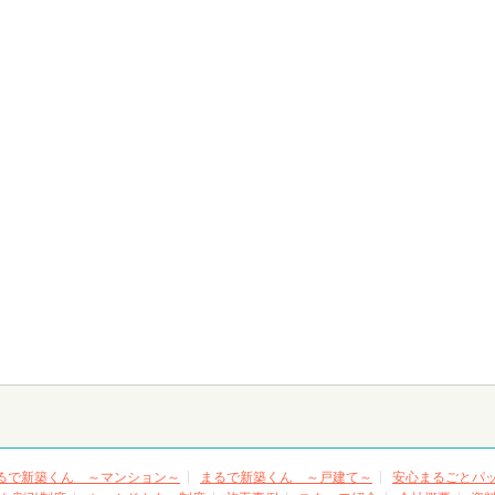
るで新築くん ～マンション～
まるで新築くん ～戸建て～
安心まるごとパ