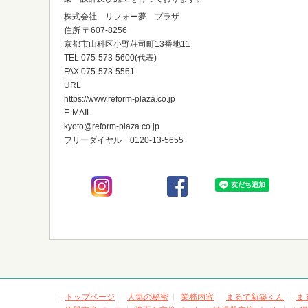
株式会社 リフォー夢 プラザ
住所 〒607-8256
京都市山科区小野荘司町13番地11
TEL 075-573-5600(代表)
FAX 075-573-5561
URL
https://www.reform-plaza.co.jp
E-MAIL
kyoto@reform-plaza.co.jp
フリーダイヤル 0120-13-5655
トップページ
人気の秘密
業務内容
まるで新築くん
ま