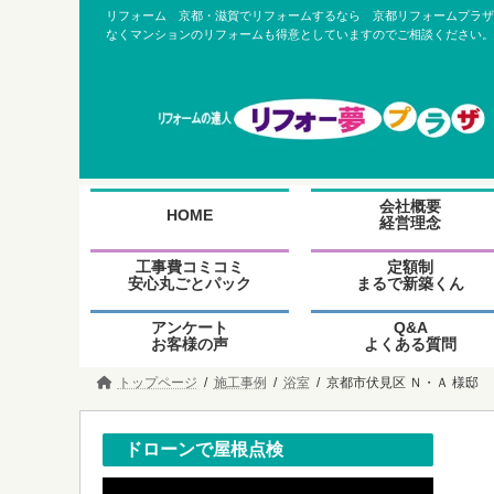
コ
ナ
リフォーム 京都・滋賀でリフォームするなら 京都リフォームプラザ
ン
ビ
なくマンションのリフォームも得意としていますのでご相談ください。
テ
ゲ
ン
ー
ツ
シ
へ
ョ
ス
ン
キ
に
ッ
移
プ
動
グ
グ
会社概要
ル
ル
HOME
経営理念
ー
ー
プ
プ
グ
グ
工事費コミコミ
定額制
リ
リ
ル
ル
安心丸ごとパック
まるで新築くん
ン
ン
ー
ー
ク
ク
プ
プ
グ
グ
アンケート
Q&A
リ
リ
ル
ル
お客様の声
よくある質問
ン
ン
ー
ー
ク
ク
プ
プ
トップページ
施工事例
浴室
京都市伏見区 Ｎ・Ａ 様邸
リ
リ
ン
ン
ク
ク
ドローンで屋根点検