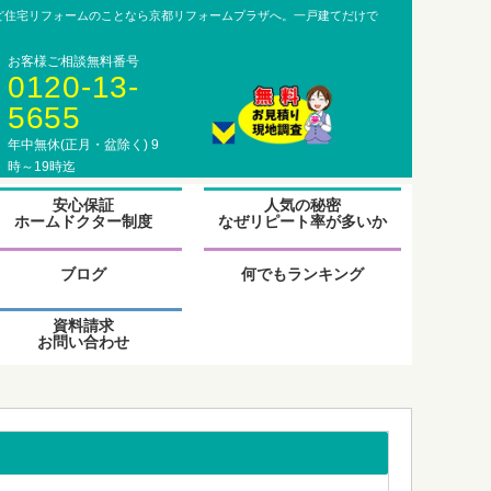
ど住宅リフォームのことなら京都リフォームプラザへ。一戸建てだけで
お客様ご相談無料番号
0120-13-
5655
年中無休(正月・盆除く) 9
時～19時迄
グ
安心保証
人気の秘密
ル
ホームドクター制度
なぜリピート率が多いか
ー
プ
グ
リ
ル
ブログ
何でもランキング
ン
ー
ク
プ
資料請求
リ
お問い合わせ
ン
ク