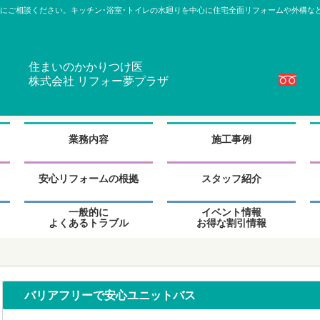
にご相談ください。キッチン･浴室･トイレの水廻りを中心に住宅全面リフォームや外構な
住まいのかかりつけ医
株式会社 リフォー夢プラザ
グ
グ
グ
ル
ル
ル
業務内容
施工事例
ー
ー
ー
プ
プ
プ
グ
グ
グ
リ
リ
リ
ル
ル
ル
安心リフォームの根拠
スタッフ紹介
ン
ン
ン
ー
ー
ー
ク
ク
ク
プ
プ
プ
グ
グ
グ
一般的に
イベント情報
リ
リ
リ
ル
ル
ル
よくあるトラブル
お得な割引情報
ン
ン
ン
ー
ー
ー
ク
ク
ク
プ
プ
プ
リ
リ
リ
ン
ン
ン
ク
ク
ク
バリアフリーで安心ユニットバス