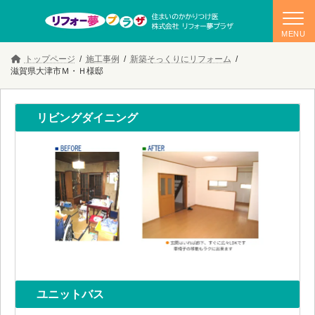
コ
ナ
トップページ
施工事例
新築そっくりにリフォーム
ン
ビ
滋賀県大津市Ｍ・Ｈ様邸
テ
ゲ
ン
ー
ツ
シ
へ
ョ
リビングダイニング
ス
ン
キ
に
ッ
移
プ
動
ユニットバス