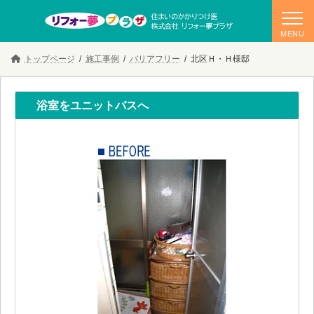
コ
ナ
トップページ
施工事例
バリアフリー
北区Ｈ・Ｈ様邸
ン
ビ
テ
ゲ
ン
ー
ツ
シ
浴室をユニットバスへ
へ
ョ
ス
ン
キ
に
ッ
移
プ
動