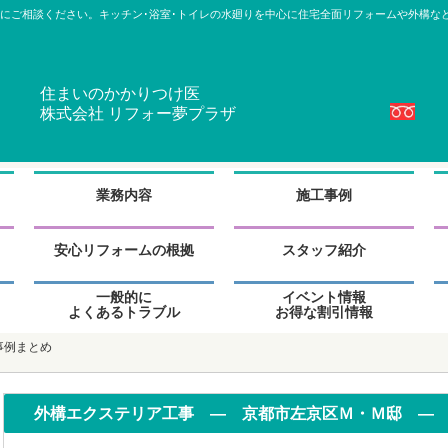
にご相談ください。キッチン･浴室･トイレの水廻りを中心に住宅全面リフォームや外構な
住まいのかかりつけ医
株式会社 リフォー夢プラザ
グ
グ
グ
ル
ル
ル
業務内容
施工事例
ー
ー
ー
プ
プ
プ
グ
グ
グ
リ
リ
リ
ル
ル
ル
安心リフォームの根拠
スタッフ紹介
ン
ン
ン
ー
ー
ー
ク
ク
ク
プ
プ
プ
グ
グ
グ
一般的に
イベント情報
リ
リ
リ
ル
ル
ル
よくあるトラブル
お得な割引情報
ン
ン
ン
ー
ー
ー
ク
ク
ク
プ
プ
プ
事例まとめ
リ
リ
リ
ン
ン
ン
ク
ク
ク
外構エクステリア工事 ― 京都市左京区Ｍ・Ｍ邸 ―