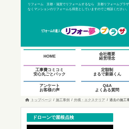
コ
ナ
リフォーム 京都・滋賀でリフォームするなら 京都リフォームプラザ
ン
ビ
なくマンションのリフォームも得意としていますのでご相談ください。
テ
ゲ
ン
ー
ツ
シ
へ
ョ
ス
ン
キ
に
ッ
移
プ
動
グ
グ
会社概要
ル
ル
HOME
経営理念
ー
ー
プ
プ
グ
グ
工事費コミコミ
定額制
リ
リ
ル
ル
安心丸ごとパック
まるで新築くん
ン
ン
ー
ー
ク
ク
プ
プ
グ
グ
アンケート
Q&A
リ
リ
ル
ル
お客様の声
よくある質問
ン
ン
ー
ー
ク
ク
プ
プ
トップページ
施工事例
外構・エクステリア
過去の施工
リ
リ
ン
ン
ク
ク
ドローンで屋根点検