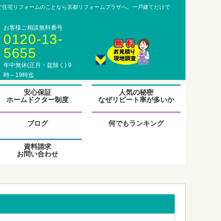
ど住宅リフォームのことなら京都リフォームプラザへ。一戸建てだけで
お客様ご相談無料番号
0120-13-
5655
年中無休(正月・盆除く) 9
時～19時迄
グ
安心保証
人気の秘密
ル
ホームドクター制度
なぜリピート率が多いか
ー
プ
グ
リ
ル
ブログ
何でもランキング
ン
ー
ク
プ
資料請求
リ
お問い合わせ
ン
ク