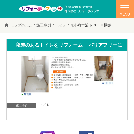
コ
ナ
トップページ
施工事例
トイレ
京都府宇治市 Ｏ・Ｈ様邸
ン
ビ
テ
ゲ
ン
ー
ツ
シ
段差のあるトイレをリフォーム バリアフリーに
へ
ョ
ス
ン
キ
に
ッ
移
プ
動
トイレ
施工場所