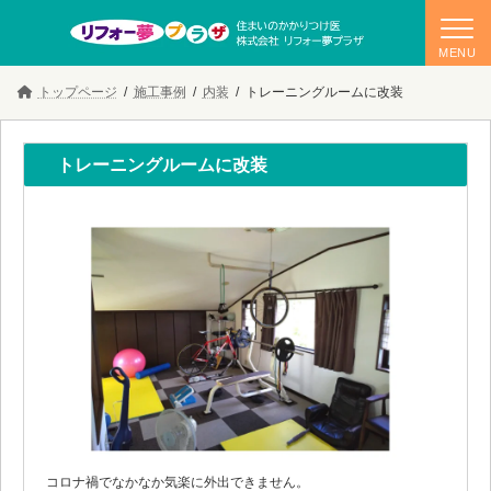
コ
ナ
トップページ
施工事例
内装
トレーニングルームに改装
ン
ビ
テ
ゲ
ン
ー
ツ
シ
トレーニングルームに改装
へ
ョ
ス
ン
キ
に
ッ
移
プ
動
コロナ禍でなかなか気楽に外出できません。