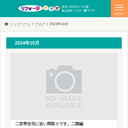
コ
ナ
トップページ
ブログ
2024年10月
ン
ビ
テ
ゲ
ン
ー
ツ
シ
2024年10月
へ
ョ
ス
ン
キ
に
ッ
移
プ
動
二世帯住宅に近い間取りです。二階編