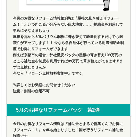
今月のお得なリフォーム情報第1弾は『屋根の葺き替えリフォー
ム！！』いつ起こるか分からない巨大地震。。。補助金を利用して
早めにそなえましょう
屋根を瓦からガルバリウム鋼板に葺き替えて軽量化するだけでも耐
震性がアップします！！ 今なら各自治体が行っている耐震補助金制
度でお得にリフォームができます
例えば京都市の場合、弊社激安パックの屋根の葺き替え109万円の
ところ補助金を制度を利用すれば89万円で葺き替えができます❣ま
ずは点検しませんか
今なら『ドローン点検無料実施中』です☺
※詳しくはお気軽にお問合せください
注意：割引の併用不可
5月のお得なリフォームパック 第2弾
今月のお得なリフォーム情報は『補助金とまるで新築くんでお得に
リフォーム！！』今年も始まりました！国が行うリフォーム補助金
制度です