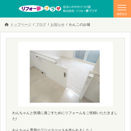
コ
ナ
トップページ
ブログ
お知らせ
わんこのお城
ン
ビ
テ
ゲ
ン
ー
ツ
シ
へ
ョ
ス
ン
キ
に
ッ
移
プ
動
わんちゃんと快適に過ごすためにリフォームをご依頼いただきまし
た!
わんちゃん専用のフリースペースを作られました！