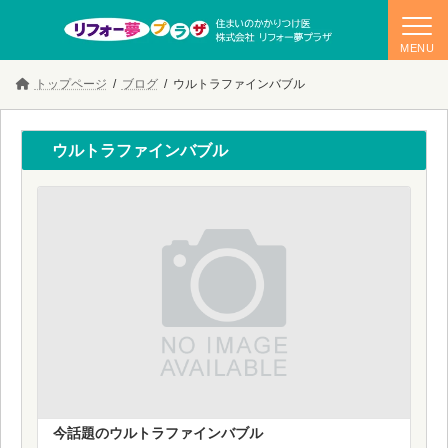
コ
ナ
トップページ
ブログ
ウルトラファインバブル
ン
ビ
テ
ゲ
ン
ー
ツ
シ
ウルトラファインバブル
へ
ョ
ス
ン
キ
に
ッ
移
プ
動
今話題のウルトラファインバブル