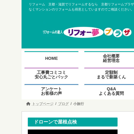
コ
ナ
リフォーム 京都・滋賀でリフォームするなら 京都リフォームプラザ
ン
ビ
なくマンションのリフォームも得意としていますのでご相談ください。
テ
ゲ
ン
ー
ツ
シ
へ
ョ
ス
ン
キ
に
ッ
移
プ
動
グ
グ
会社概要
ル
ル
HOME
経営理念
ー
ー
プ
プ
グ
グ
工事費コミコミ
定額制
リ
リ
ル
ル
安心丸ごとパック
まるで新築くん
ン
ン
ー
ー
ク
ク
プ
プ
グ
グ
アンケート
Q&A
リ
リ
ル
ル
お客様の声
よくある質問
ン
ン
ー
ー
ク
ク
プ
プ
トップページ
ブログ
小旅行
リ
リ
ン
ン
ク
ク
ドローンで屋根点検