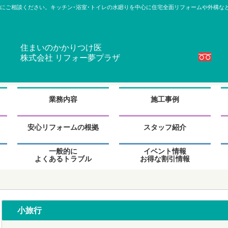
にご相談ください。キッチン･浴室･トイレの水廻りを中心に住宅全面リフォームや外構な
住まいのかかりつけ医
株式会社 リフォー夢プラザ
グ
グ
グ
ル
ル
ル
業務内容
施工事例
ー
ー
ー
プ
プ
プ
グ
グ
グ
リ
リ
リ
ル
ル
ル
安心リフォームの根拠
スタッフ紹介
ン
ン
ン
ー
ー
ー
ク
ク
ク
プ
プ
プ
グ
グ
グ
一般的に
イベント情報
リ
リ
リ
ル
ル
ル
よくあるトラブル
お得な割引情報
ン
ン
ン
ー
ー
ー
ク
ク
ク
プ
プ
プ
リ
リ
リ
ン
ン
ン
ク
ク
ク
小旅行