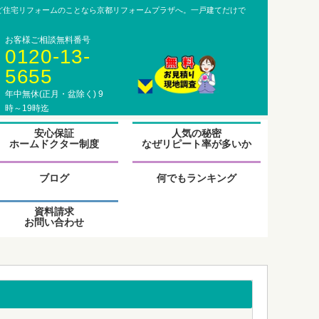
ど住宅リフォームのことなら京都リフォームプラザへ。一戸建てだけで
お客様ご相談無料番号
0120-13-
5655
年中無休(正月・盆除く) 9
時～19時迄
グ
安心保証
人気の秘密
ル
ホームドクター制度
なぜリピート率が多いか
ー
プ
グ
リ
ル
ブログ
何でもランキング
ン
ー
ク
プ
資料請求
リ
お問い合わせ
ン
ク